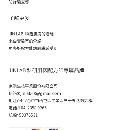
防詐騙宣導
了解更多
JIN LAB-喚醒肌膚的潛能
來自實驗室的承諾
更多好配方能讓肌膚感受到
JINLAB 科研肌因配方師專屬品牌
京漾生技事業股份有限公司
信箱✉jinlab68@gmail.com
地址𖠿407台中市西屯區工業區三十五路3號2樓
電話☏04-2358 0266
統編⎙53376531