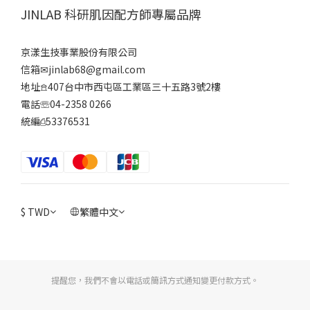
JINLAB 科研肌因配方師專屬品牌
京漾生技事業股份有限公司
信箱✉jinlab68@gmail.com
地址𖠿407台中市西屯區工業區三十五路3號2樓
電話☏04-2358 0266
統編⎙53376531
$
TWD
繁體中文
提醒您，我們不會以電話或簡訊方式通知變更付款方式。