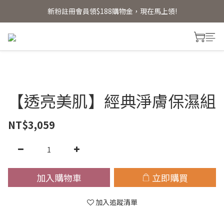
新粉註冊會員領$188購物金，現在馬上領!
新粉註冊會員領$188購物金，現在馬上領!
首單贈明星體驗禮 【首單免運】
新粉註冊會員領$188購物金，現在馬上領!
【透亮美肌】經典淨膚保濕組
NT$3,059
加入購物車
立即購買
加入追蹤清單