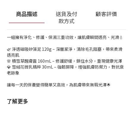
商品描述
送貨及付
顧客評價
款方式
一組擁有淨化、修護、保濕三重功效，讓肌膚瞬間透亮、光滑💧
🌿 淨透磁吸矽藻泥 120g – 深層潔淨，清除毛孔阻塞，帶來柔滑
透亮肌
🌸 積雪草醒膚露 160mL – 修護舒緩，鎖住水分，重現健康光澤
💎 雪絨花微乳精粹 30mL – 強韌屏障，增強肌膚防禦力，對抗衰
老跡象
讓每一天的保養變得簡單又高效，為肌膚帶來無瑕光澤🌟
了解更多