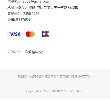
信箱✉jinlab68@gmail.com
地址𖠿407台中市西屯區工業區三十五路3號2樓
電話☏04-2358 0266
統編⎙53376531
$
TWD
繁體中文
提醒您，我們不會以電話或簡訊方式通知變更付款方式。
Copyright© 2025 JINLAB CR No.53376531
立即購買