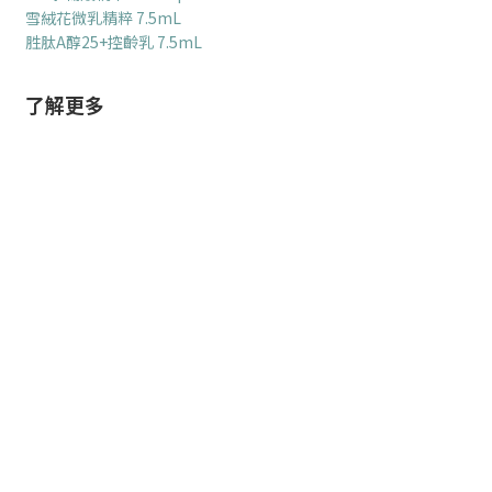
雪絨花微乳精粹 7.5mL
胜肽A醇25+控齡乳 7.5mL
了解更多