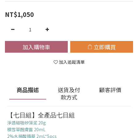
NT$1,050
加入購物車
立即購買
加入追蹤清單
商品描述
送貨及付
顧客評價
款方式
【七日組】全產品七日組
淨透磁吸矽藻泥 20g
積雪草醒膚露 20mL
2%水楊酸精華 2mL*5pcs