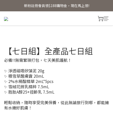
新粉註冊會員領$188購物金，現在馬上領!
新粉註冊會員領$188購物金，現在馬上領!
首單贈明星體驗禮 【首單免運】
新粉註冊會員領$188購物金，現在馬上領!
【七日組】全產品七日組
必備!!無需繁瑣打包，七天美肌護航！
✨ 淨透磁吸矽藻泥 20g
✨ 積雪草醒膚露 20mL
✨ 2%水楊酸精華 2mL*5pcs
✨ 雪絨花微乳精粹 7.5mL
✨ 胜肽A醇25+控齡乳 7.5mL
輕鬆收納，隨時享受完美保養，從此無論旅行到哪，都能擁
有水嫩好肌膚！