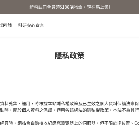
新粉註冊會員領$188購物金，現在馬上領!
新粉註冊會員領$188購物金，現在馬上領!
首單贈明星體驗禮 【首單免運】
感回饋
科研安心宣言
新粉註冊會員領$188購物金，現在馬上領!
隱私政策
個人資料蒐集、運用，將根據本站隱私權政策及已生效之個人資料保護法來
動時，關於個人資料之保護，適用各該網站的隱私權政策，本站不為其行
覽網頁時，網站會自動接收紀錄您瀏覽器上的伺服器，但不限於IP位置、Co