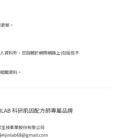
所更新。
個人資料外，您自願於網際網路上(包括但不
有相關資料。
INLAB 科研肌因配方師專屬品牌
漾生技事業股份有限公司
✉jinlab68@gmail.com