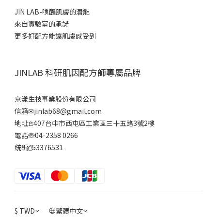
JIN LAB-喚醒肌膚的潛能
來自實驗室的承諾
更多好配方能讓肌膚感受到
JINLAB 科研肌因配方師專屬品牌
京漾生技事業股份有限公司
信箱✉jinlab68@gmail.com
地址𖠿407台中市西屯區工業區三十五路3號2樓
電話☏04-2358 0266
統編⎙53376531
$
TWD
繁體中文