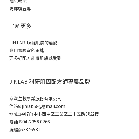
隱私政策
防詐騙宣導
了解更多
JIN LAB-喚醒肌膚的潛能
來自實驗室的承諾
更多好配方能讓肌膚感受到
JINLAB 科研肌因配方師專屬品牌
京漾生技事業股份有限公司
信箱✉jinlab68@gmail.com
地址𖠿407台中市西屯區工業區三十五路3號2樓
電話☏04-2358 0266
統編⎙53376531