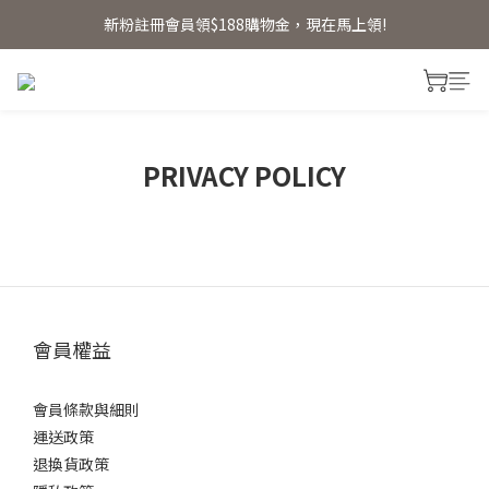
新粉註冊會員領$188購物金，現在馬上領!
新粉註冊會員領$188購物金，現在馬上領!
首單贈明星體驗禮 【首單免運】
新粉註冊會員領$188購物金，現在馬上領!
PRIVACY POLICY
會員權益
會員條款與細則
運送政策
退換貨政策